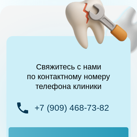
2016-2025
Главная
Услуги
Врачи
Прайс-лист
Вопросы и ответы
Фотогалерея
Контакты
Фотопломба
Лечение корневых каналов
Имплантация
Профессиональная гигиена полости рта
Консультация
Получить прайс-лист
Записаться на прием