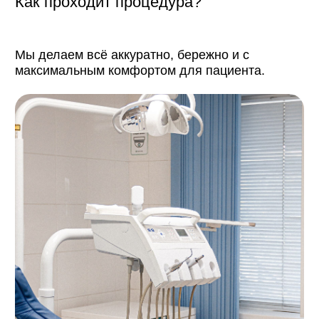
1
Диагностика и
консультация
Врач оценивает состояние зуба, делает
снимок при необходимости, определяет
глубину поражения.
2
Комфортная
анестезия
Современные препараты обеспечивают
полное обезболивание — пациент ничего
не чувствует.
Удаление кариеса