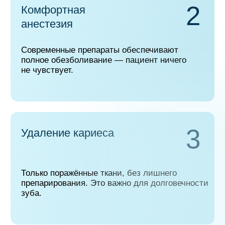
функционировал при жевании.
6
Шлифовка, полировка,
проверка прикуса
Пломба становится идеально гладкой,
блестящей и полностью защищённой.
Стоимость услуги
Первичная консультация
1 000 ₽
Фотопломба
от 4 000 ₽
Мы делаем фотопломбы так, чтобы они