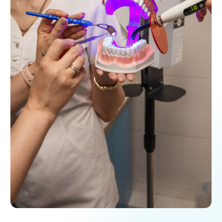
Здоровые зубы — это не только про здоровье.
Это уверенность, красивая улыбка и желание
свободно говорить, улыбаться и смеяться.
Но даже маленькая кариозная полость способна
разрушить эмаль, вызвать боль, смещение зубов
и проблемы с прикусом.
Чтобы избежать осложнений и сохранить зуб как
можно дольше, сегодня стоматология предлагает
самый надёжный метод реставрации —
фотопломбу
.
Это не просто «пломба».
Это
высокоточная, эстетичная, незаметная
реставрация
, которая идеально повторяет
структуру, цвет и форму зуба.