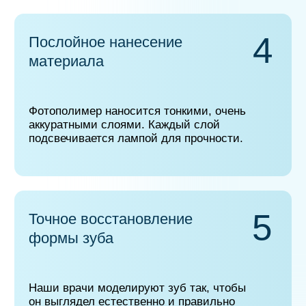
служили долго и выглядели совершенно
незаметно.
Фотопломбы служат многие годы — не
стираются, не темнеют, не крошатся.
Запишитесь на прием
сейчас
Свяжитесь с нами
по контактному номеру
телефона клиники
+7 (909) 468-73-82