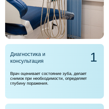
3
Только поражённые ткани, без лишнего
препарирования. Это важно для долговечности
зуба.
4
Послойное нанесение
материала
Фотополимер наносится тонкими, очень
аккуратными слоями. Каждый слой
подсвечивается лампой для прочности.
5
Точное восстановление
формы зуба
Наши врачи моделируют зуб так, чтобы
он выглядел естественно и правильно