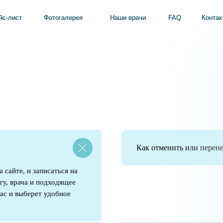
Фотогалерея
Фотогалерея
Наши врачи
Наши врачи
FAQ
FAQ
Контакты
Контакты
Как отменить или перене
 сайте, и записаться на
у, врача и подходящее
ас и выберет удобное